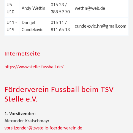
U5 -
015 23 /
Andy Wettin
wettin@web.de
U10
388 59 70
U11 -
Danijel
015 11 /
cundekovic.hh@gmail.com
U19
Cundekovic
811 65 13
Internetseite
https://www.stelle-fussball.de/
Förderverein Fussball beim TSV
Stelle e.V.
1. Vorsitzender:
Alexander Kratschmayr
vorsitzender@tsvstelle-foerderverein.de